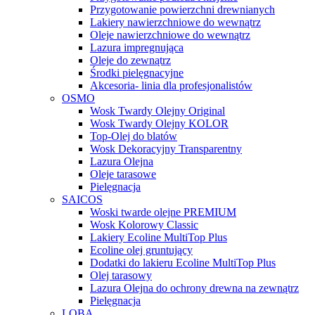
Przygotowanie powierzchni drewnianych
Lakiery nawierzchniowe do wewnątrz
Oleje nawierzchniowe do wewnątrz
Lazura impregnująca
Oleje do zewnątrz
Środki pielęgnacyjne
Akcesoria- linia dla profesjonalistów
OSMO
Wosk Twardy Olejny Original
Wosk Twardy Olejny KOLOR
Top-Olej do blatów
Wosk Dekoracyjny Transparentny
Lazura Olejna
Oleje tarasowe
Pielęgnacja
SAICOS
Woski twarde olejne PREMIUM
Wosk Kolorowy Classic
Lakiery Ecoline MultiTop Plus
Ecoline olej gruntujący
Dodatki do lakieru Ecoline MultiTop Plus
Olej tarasowy
Lazura Olejna do ochrony drewna na zewnątrz
Pielęgnacja
LOBA