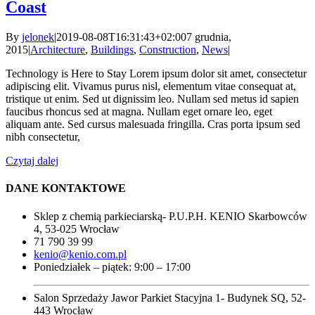
Coast
By
jelonek
|
2019-08-08T16:31:43+02:00
7 grudnia,
2015
|
Architecture
,
Buildings
,
Construction
,
News
|
Technology is Here to Stay Lorem ipsum dolor sit amet, consectetur
adipiscing elit. Vivamus purus nisl, elementum vitae consequat at,
tristique ut enim. Sed ut dignissim leo. Nullam sed metus id sapien
faucibus rhoncus sed at magna. Nullam eget ornare leo, eget
aliquam ante. Sed cursus malesuada fringilla. Cras porta ipsum sed
nibh consectetur,
Czytaj dalej
DANE KONTAKTOWE
Sklep z chemią parkieciarską- P.U.P.H. KENIO Skarbowców
4, 53-025 Wrocław
71 790 39 99
kenio@kenio.com.pl
Poniedziałek – piątek: 9:00 – 17:00
Salon Sprzedaży Jawor Parkiet Stacyjna 1- Budynek SQ, 52-
443 Wrocław