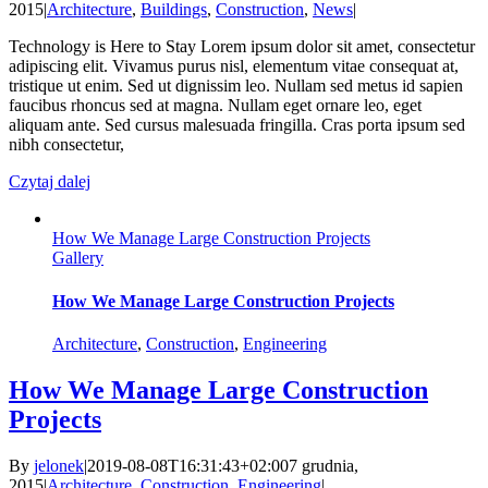
2015
|
Architecture
,
Buildings
,
Construction
,
News
|
Technology is Here to Stay Lorem ipsum dolor sit amet, consectetur
adipiscing elit. Vivamus purus nisl, elementum vitae consequat at,
tristique ut enim. Sed ut dignissim leo. Nullam sed metus id sapien
faucibus rhoncus sed at magna. Nullam eget ornare leo, eget
aliquam ante. Sed cursus malesuada fringilla. Cras porta ipsum sed
nibh consectetur,
Czytaj dalej
How We Manage Large Construction Projects
Gallery
How We Manage Large Construction Projects
Architecture
,
Construction
,
Engineering
How We Manage Large Construction
Projects
By
jelonek
|
2019-08-08T16:31:43+02:00
7 grudnia,
2015
|
Architecture
,
Construction
,
Engineering
|