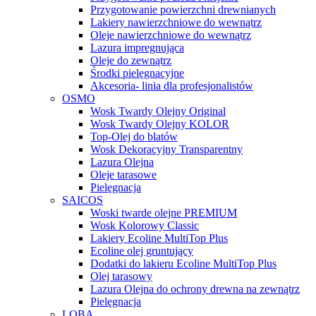
Przygotowanie powierzchni drewnianych
Lakiery nawierzchniowe do wewnątrz
Oleje nawierzchniowe do wewnątrz
Lazura impregnująca
Oleje do zewnątrz
Środki pielęgnacyjne
Akcesoria- linia dla profesjonalistów
OSMO
Wosk Twardy Olejny Original
Wosk Twardy Olejny KOLOR
Top-Olej do blatów
Wosk Dekoracyjny Transparentny
Lazura Olejna
Oleje tarasowe
Pielęgnacja
SAICOS
Woski twarde olejne PREMIUM
Wosk Kolorowy Classic
Lakiery Ecoline MultiTop Plus
Ecoline olej gruntujący
Dodatki do lakieru Ecoline MultiTop Plus
Olej tarasowy
Lazura Olejna do ochrony drewna na zewnątrz
Pielęgnacja
LOBA