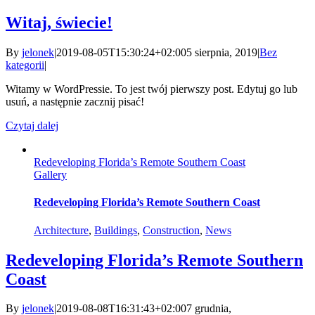
Witaj, świecie!
By
jelonek
|
2019-08-05T15:30:24+02:00
5 sierpnia, 2019
|
Bez
kategorii
|
Witamy w WordPressie. To jest twój pierwszy post. Edytuj go lub
usuń, a następnie zacznij pisać!
Czytaj dalej
Redeveloping Florida’s Remote Southern Coast
Gallery
Redeveloping Florida’s Remote Southern Coast
Architecture
,
Buildings
,
Construction
,
News
Redeveloping Florida’s Remote Southern
Coast
By
jelonek
|
2019-08-08T16:31:43+02:00
7 grudnia,