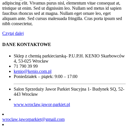
adipiscing elit. Vivamus purus nisl, elementum vitae consequat at,
tristique ut enim. Sed ut dignissim leo. Nullam sed metus id sapien
faucibus rhoncus sed at magna. Nullam eget ornare leo, eget
aliquam ante. Sed cursus malesuada fringilla. Cras porta ipsum sed
nibh consectetur,
Czytaj dalej
DANE KONTAKTOWE
Sklep z chemią parkieciarską- P.U.P.H. KENIO Skarbowców
4, 53-025 Wrocław
71 790 39 99
kenio@kenio.com.pl
Poniedziałek – piątek: 9:00 – 17:00
Salon Sprzedaży Jawor Parkiet Stacyjna 1- Budynek SQ, 52-
443 Wrocław
www.wroclaw.jawor-parkiet.pl
wroclaw.jaworparkiet@gmail.com