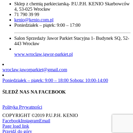
Sklep z chemią parkieciarską- P.U.P.H. KENIO Skarbowców
4, 53-025 Wrocław
71 790 39 99
kenio@kenio.com.pl
Poniedziałek – piątek: 9:00 – 17:00
Salon Sprzedaży Jawor Parkiet Stacyjna 1- Budynek SQ, 52-
443 Wrocław
www.wroclaw.jawor-parkiet.pl
wroclaw.jaworparkiet@gmail.com
Poniedziałek – piątek: 9:00 – 18:00 Sobota: 10:00-14:00
ŚLEDŹ NAS NA FACEBOOK
Polityka Prywatności
COPYRIGHT ©2019 P.U.P.H. KENIO
Facebook
Instagram
Email
Page load link
Przejdź do góry