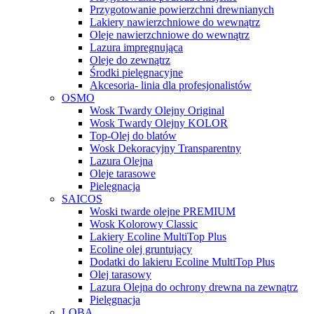
Przygotowanie powierzchni drewnianych
Lakiery nawierzchniowe do wewnątrz
Oleje nawierzchniowe do wewnątrz
Lazura impregnująca
Oleje do zewnątrz
Środki pielęgnacyjne
Akcesoria- linia dla profesjonalistów
OSMO
Wosk Twardy Olejny Original
Wosk Twardy Olejny KOLOR
Top-Olej do blatów
Wosk Dekoracyjny Transparentny
Lazura Olejna
Oleje tarasowe
Pielęgnacja
SAICOS
Woski twarde olejne PREMIUM
Wosk Kolorowy Classic
Lakiery Ecoline MultiTop Plus
Ecoline olej gruntujący
Dodatki do lakieru Ecoline MultiTop Plus
Olej tarasowy
Lazura Olejna do ochrony drewna na zewnątrz
Pielęgnacja
LOBA