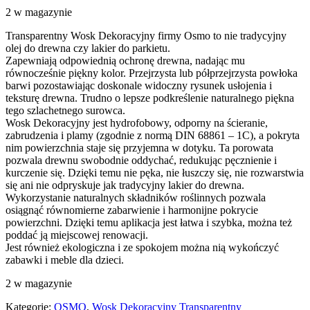
2 w magazynie
Transparentny Wosk Dekoracyjny firmy Osmo to nie tradycyjny
olej do drewna czy lakier do parkietu.
Zapewniają odpowiednią ochronę drewna, nadając mu
równocześnie piękny kolor. Przejrzysta lub półprzejrzysta powłoka
barwi pozostawiając doskonale widoczny rysunek usłojenia i
teksturę drewna. Trudno o lepsze podkreślenie naturalnego piękna
tego szlachetnego surowca.
Wosk Dekoracyjny jest hydrofobowy, odporny na ścieranie,
zabrudzenia i plamy (zgodnie z normą DIN 68861 – 1C), a pokryta
nim powierzchnia staje się przyjemna w dotyku. Ta porowata
pozwala drewnu swobodnie oddychać, redukując pęcznienie i
kurczenie się. Dzięki temu nie pęka, nie łuszczy się, nie rozwarstwia
się ani nie odpryskuje jak tradycyjny lakier do drewna.
Wykorzystanie naturalnych składników roślinnych pozwala
osiągnąć równomierne zabarwienie i harmonijne pokrycie
powierzchni. Dzięki temu aplikacja jest łatwa i szybka, można też
poddać ją miejscowej renowacji.
Jest również ekologiczna i ze spokojem można nią wykończyć
zabawki i meble dla dzieci.
2 w magazynie
Kategorie:
OSMO
,
Wosk Dekoracyjny Transparentny