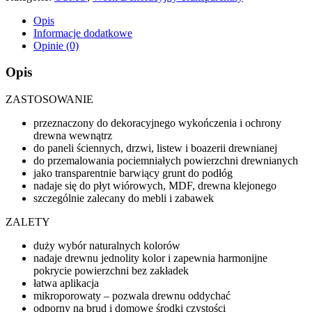
Opis
Informacje dodatkowe
Opinie (0)
Opis
ZASTOSOWANIE
przeznaczony do dekoracyjnego wykończenia i ochrony
drewna wewnątrz
do paneli ściennych, drzwi, listew i boazerii drewnianej
do przemalowania pociemniałych powierzchni drewnianych
jako transparentnie barwiący grunt do podłóg
nadaje się do płyt wiórowych, MDF, drewna klejonego
szczególnie zalecany do mebli i zabawek
ZALETY
duży wybór naturalnych kolorów
nadaje drewnu jednolity kolor i zapewnia harmonijne
pokrycie powierzchni bez zakładek
łatwa aplikacja
mikroporowaty – pozwala drewnu oddychać
odporny na brud i domowe środki czystości