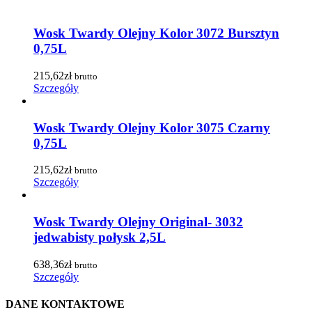
Wosk Twardy Olejny Kolor 3072 Bursztyn
0,75L
215,62
zł
brutto
Szczegóły
Wosk Twardy Olejny Kolor 3075 Czarny
0,75L
215,62
zł
brutto
Szczegóły
Wosk Twardy Olejny Original- 3032
jedwabisty połysk 2,5L
638,36
zł
brutto
Szczegóły
DANE KONTAKTOWE