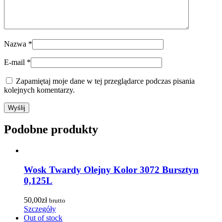
Nazwa
*
E-mail
*
Zapamiętaj moje dane w tej przeglądarce podczas pisania
kolejnych komentarzy.
Podobne produkty
Wosk Twardy Olejny Kolor 3072 Bursztyn
0,125L
50,00
zł
brutto
Szczegóły
Out of stock