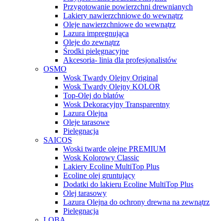
Przygotowanie powierzchni drewnianych
Lakiery nawierzchniowe do wewnątrz
Oleje nawierzchniowe do wewnątrz
Lazura impregnująca
Oleje do zewnątrz
Środki pielęgnacyjne
Akcesoria- linia dla profesjonalistów
OSMO
Wosk Twardy Olejny Original
Wosk Twardy Olejny KOLOR
Top-Olej do blatów
Wosk Dekoracyjny Transparentny
Lazura Olejna
Oleje tarasowe
Pielęgnacja
SAICOS
Woski twarde olejne PREMIUM
Wosk Kolorowy Classic
Lakiery Ecoline MultiTop Plus
Ecoline olej gruntujący
Dodatki do lakieru Ecoline MultiTop Plus
Olej tarasowy
Lazura Olejna do ochrony drewna na zewnątrz
Pielęgnacja
LOBA