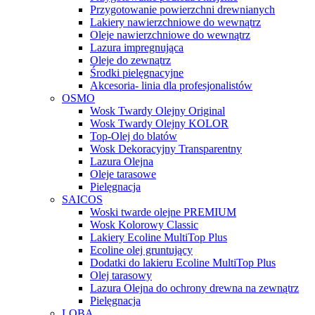
Przygotowanie powierzchni drewnianych
Lakiery nawierzchniowe do wewnątrz
Oleje nawierzchniowe do wewnątrz
Lazura impregnująca
Oleje do zewnątrz
Środki pielęgnacyjne
Akcesoria- linia dla profesjonalistów
OSMO
Wosk Twardy Olejny Original
Wosk Twardy Olejny KOLOR
Top-Olej do blatów
Wosk Dekoracyjny Transparentny
Lazura Olejna
Oleje tarasowe
Pielęgnacja
SAICOS
Woski twarde olejne PREMIUM
Wosk Kolorowy Classic
Lakiery Ecoline MultiTop Plus
Ecoline olej gruntujący
Dodatki do lakieru Ecoline MultiTop Plus
Olej tarasowy
Lazura Olejna do ochrony drewna na zewnątrz
Pielęgnacja
LOBA