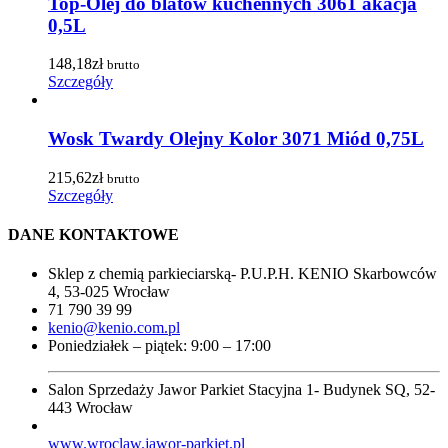
Top-Olej do blatów kuchennych 3061 akacja
0,5L
148,18
zł
brutto
Szczegóły
Wosk Twardy Olejny Kolor 3071 Miód 0,75L
215,62
zł
brutto
Szczegóły
DANE KONTAKTOWE
Sklep z chemią parkieciarską- P.U.P.H. KENIO Skarbowców
4, 53-025 Wrocław
71 790 39 99
kenio@kenio.com.pl
Poniedziałek – piątek: 9:00 – 17:00
Salon Sprzedaży Jawor Parkiet Stacyjna 1- Budynek SQ, 52-
443 Wrocław
www.wroclaw.jawor-parkiet.pl