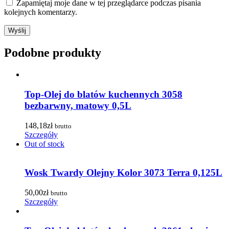
Zapamiętaj moje dane w tej przeglądarce podczas pisania
kolejnych komentarzy.
Podobne produkty
Top-Olej do blatów kuchennych 3058
bezbarwny, matowy 0,5L
148,18
zł
brutto
Szczegóły
Out of stock
Wosk Twardy Olejny Kolor 3073 Terra 0,125L
50,00
zł
brutto
Szczegóły