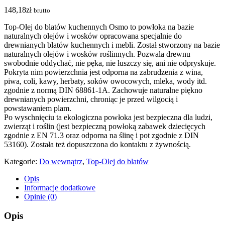
148,18
zł
brutto
Top-Olej do blatów kuchennych Osmo to powłoka na bazie
naturalnych olejów i wosków opracowana specjalnie do
drewnianych blatów kuchennych i mebli. Został stworzony na bazie
naturalnych olejów i wosków roślinnych. Pozwala drewnu
swobodnie oddychać, nie pęka, nie łuszczy się, ani nie odpryskuje.
Pokryta nim powierzchnia jest odporna na zabrudzenia z wina,
piwa, coli, kawy, herbaty, soków owocowych, mleka, wody itd.
zgodnie z normą DIN 68861-1A. Zachowuje naturalne piękno
drewnianych powierzchni, chroniąc je przed wilgocią i
powstawaniem plam.
Po wyschnięciu ta ekologiczna powłoka jest bezpieczna dla ludzi,
zwierząt i roślin (jest bezpieczną powłoką zabawek dziecięcych
zgodnie z EN 71.3 oraz odporna na ślinę i pot zgodnie z DIN
53160). Została też dopuszczona do kontaktu z żywnością.
Kategorie:
Do wewnątrz
,
Top-Olej do blatów
Opis
Informacje dodatkowe
Opinie (0)
Opis