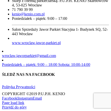
Sklep z chemią parkieciarską- P.U.P.H. KENIO Skarbowców
4, 53-025 Wrocław
71 790 39 99
kenio@kenio.com.pl
Poniedziałek – piątek: 9:00 – 17:00
Salon Sprzedaży Jawor Parkiet Stacyjna 1- Budynek SQ, 52-
443 Wrocław
www.wroclaw.jawor-parkiet.pl
wroclaw.jaworparkiet@gmail.com
Poniedziałek – piątek: 9:00 – 18:00 Sobota: 10:00-14:00
ŚLEDŹ NAS NA FACEBOOK
Polityka Prywatności
COPYRIGHT ©2019 P.U.P.H. KENIO
Facebook
Instagram
Email
Page load link
Przejdź do góry