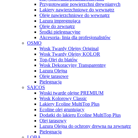
Przygotowanie powierzchni drewnianych
Lakiery nawierzchniowe do wewnątrz
Oleje nawierzchniowe do wewnątrz
Lazura impregnująca
Oleje do zewnątrz
Środki pielęgnacyjne
Akcesoria- linia dla profesjonalistów
OSMO
Wosk Twardy Olejny Original
Wosk Twardy Olejny KOLOR
Top-Olej do blatów
Wosk Dekoracyjny Transparentny
Lazura Olejna
Oleje tarasowe
Pielęgnacja
SAICOS
Woski twarde olejne PREMIUM
Wosk Kolorowy Classic
Lakiery Ecoline MultiTop Plus
Ecoline olej gruntujący
Dodatki do lakieru Ecoline MultiTop Plus
Olej tarasowy
Lazura Olejna do ochrony drewna na zewnątrz
Pielęgnacja
LOBA