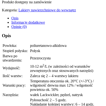
Produkt dostępny na zamówienie
Kategoria:
Lakiery nawierzchniowe do wewnątrz
Opis
Informacje dodatkowe
Opinie (0)
Opis
Powłoka:
poliuretanowo-alkidowa
Stopień połysku:
Połysk
Barwa po
Przezroczysta
utwardzeniu:
2
10-12 m
/L (w zależności od warunków
Wydajność:
zewnętrznych oraz stosowanych narzędzi)
Ilość warstw:
Zaleca się 2 – 4 warstwy lakieru
Temperatura otoczenia ok. 20°C (+/-3°C) /
Warunki pracy:
wilgotność drewna max 12% / wilgotność
powietrza ok. 50%
Narzędzia:
wałek Lackwickler, pędzel, natrysk
Pyłosuchość 2 – 5 godz.
Nakładanie kolejnej warstwy: 6 – 14 godz.