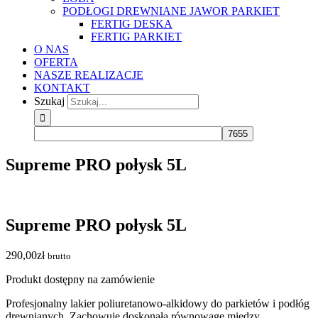
PODŁOGI DREWNIANE JAWOR PARKIET
FERTIG DESKA
FERTIG PARKIET
O NAS
OFERTA
NASZE REALIZACJE
KONTAKT
Szukaj
Supreme PRO połysk 5L
Supreme PRO połysk 5L
290,00
zł
brutto
Produkt dostępny na zamówienie
Profesjonalny lakier poliuretanowo-alkidowy do parkietów i podłóg
drewnianych. Zachowuje doskonałą równowagę między