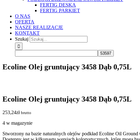
FERTIG DESKA
FERTIG PARKIET
O NAS
OFERTA
NASZE REALIZACJE
KONTAKT
Szukaj
Ecoline Olej gruntujący 3458 Dąb 0,75L
Ecoline Olej gruntujący 3458 Dąb 0,75L
253,24
zł
brutto
4 w magazynie
Stworzony na bazie naturalnych olejów podkład Ecoline Oil Ground
Dostępny jest w kilkunastu wersjach kolorystycznych, które mogą b