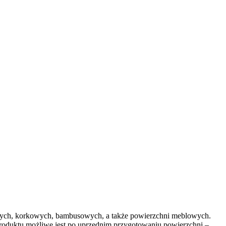
ianych, korkowych, bambusowych, a także powierzchni meblowych.
 produktu możliwe jest po uprzednim przygotowaniu powierzchni –