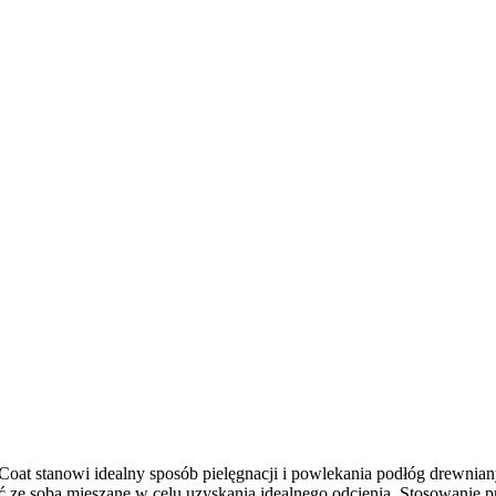
 Coat stanowi idealny sposób pielęgnacji i powlekania podłóg drewn
yć ze sobą mieszane w celu uzyskania idealnego odcienia. Stosowanie