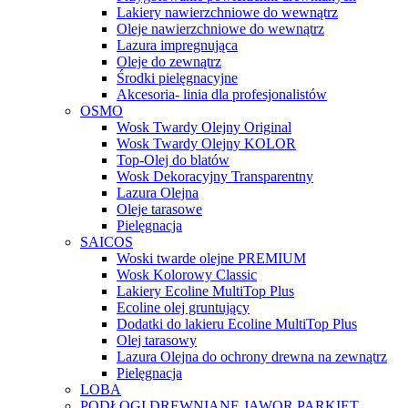
Lakiery nawierzchniowe do wewnątrz
Oleje nawierzchniowe do wewnątrz
Lazura impregnująca
Oleje do zewnątrz
Środki pielęgnacyjne
Akcesoria- linia dla profesjonalistów
OSMO
Wosk Twardy Olejny Original
Wosk Twardy Olejny KOLOR
Top-Olej do blatów
Wosk Dekoracyjny Transparentny
Lazura Olejna
Oleje tarasowe
Pielęgnacja
SAICOS
Woski twarde olejne PREMIUM
Wosk Kolorowy Classic
Lakiery Ecoline MultiTop Plus
Ecoline olej gruntujący
Dodatki do lakieru Ecoline MultiTop Plus
Olej tarasowy
Lazura Olejna do ochrony drewna na zewnątrz
Pielęgnacja
LOBA
PODŁOGI DREWNIANE JAWOR PARKIET