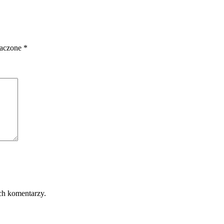
naczone
*
ch komentarzy.