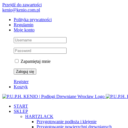
Przejdź do zawartości
kenio@kenio.com.pl
Polityka prywatności
Regulamin
Moje konto
Zapamiętaj mnie
Register
Koszyk
START
SKLEP
HARTZLACK
Przygotowanie podłoża i klejenie
Przygotowanie powierzchni drewnianych